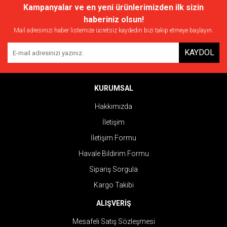
Kampanyalar ve en yeni ürünlerimizden ilk sizin
tarafımıza iletebilirsiniz.
Görüş ve önerileriniz için teşekkür ederiz.
haberiniz olsun!
Gamer focus
Mail adresinizi haber listemize ücretsiz kaydedin bizi takip etmeye başlayın.
Pump ve odaklanma etkisi harika. Gamer olduğum için odaklanma
Ürün resmi kalitesiz, bozuk veya görüntülenemiyor.
sorunumu ortadan kaldırdı. Çok başarılı bir ürün çok beğendim.
KAYDOL
Ürün açıklamasında eksik bilgiler bulunuyor.
A... Ö... | 12/02/2025
Ürün bilgilerinde hatalar bulunuyor.
Ürün fiyatı diğer sitelerden daha pahalı.
KURUMSAL
Yorum Yaz
Bu ürüne benzer farklı alternatifler olmalı.
Hakkımızda
İletişim
İletişim Formu
Havale Bildirim Formu
Gönder
Sipariş Sorgula
Kargo Takibi
ALIŞVERİŞ
Mesafeli Satış Sözleşmesi