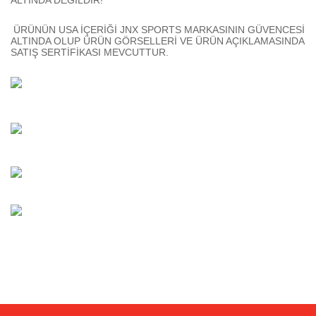
ALTINDA DEĞİLDİR!
ÜRÜNÜN USA İÇERİĞİ JNX SPORTS MARKASININ GÜVENCESİ
ALTINDA OLUP ÜRÜN GÖRSELLERİ VE ÜRÜN AÇIKLAMASINDA
SATIŞ SERTİFİKASI MEVCUTTUR.
Bu ürünün fiyat bilgisi, resim, ürün açıklamalarında ve diğer
konularda yetersiz gördüğünüz noktaları öneri formunu kullanarak