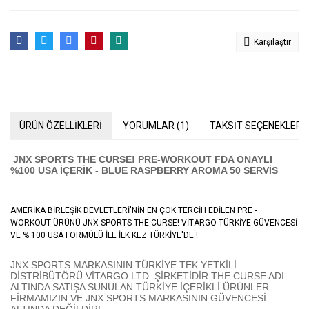
Karşılaştır
ÜRÜN ÖZELLİKLERİ
YORUMLAR (1)
TAKSİT SEÇENEKLERİ
JNX SPORTS
THE CURSE! PRE-WORKOUT FDA ONAYLI
%100 USA İÇERİK - BLUE RASPBERRY AROMA 50 SERVİS
AMERİKA BİRLEŞİK DEVLETLERİ'NİN EN ÇOK TERCİH EDİLEN PRE -
WORKOUT ÜRÜNÜ JNX SPORTS THE CURSE! VİTARGO TÜRKİYE GÜVENCESİ
VE % 100 USA FORMÜLÜ İLE İLK KEZ TÜRKİYE'DE !
JNX SPORTS MARKASININ TÜRKİYE TEK YETKİLİ
DİSTRİBÜTÖRÜ VİTARGO LTD. ŞİRKETİDİR.THE CURSE ADI
ALTINDA SATIŞA SUNULAN TÜRKİYE İÇERİKLİ ÜRÜNLER
FİRMAMIZIN VE JNX SPORTS MARKASININ GÜVENCESİ