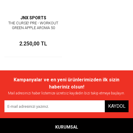
JNX SPORTS
THE CURSE! PRE - WORKOUT
GREEN APPLE AROMA 50
SERVİS
2.250,00 TL
Kampanyalar ve en yeni ürünlerimizden ilk sizin
haberiniz olsun!
Mail adresinizi haber listemize ücretsiz kaydedin bizi takip etmeye başlayın.
KAYDOL
KURUMSAL