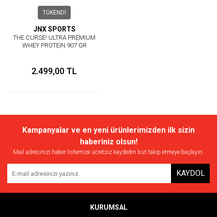
TÜKENDİ
JNX SPORTS
THE CURSE! ULTRA PREMIUM
WHEY PROTEIN 907 GR
ÇİKOLATA AROMA
2.499,00 TL
Kampanyalar ve en yeni ürünlerimizden ilk sizin
haberiniz olsun!
Mail adresinizi haber listemize ücretsiz kaydedin bizi takip etmeye başlayın.
KAYDOL
KURUMSAL